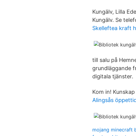
Kungälv, Lilla Ed
Kungälv. Se tele
Skelleftea kraft h
till salu på Hemn
grundläggande fr
digitala tjänster.
Kom in! Kunskap
Alingsås öppetti
mojang minecraft 