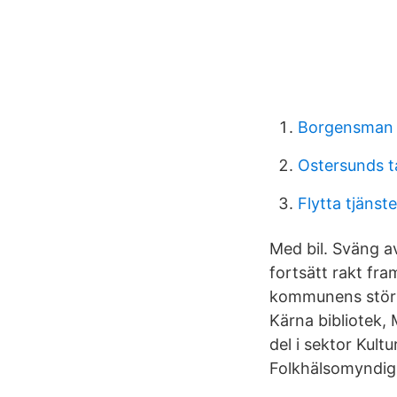
Borgensman 
Ostersunds t
Flytta tjänst
Med bil. Sväng av
fortsätt rakt fra
kommunens störst
Kärna bibliotek, 
del i sektor Kul
Folkhälsomyndig