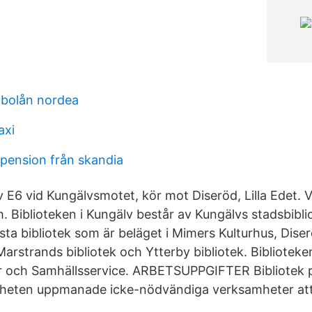
bolån nordea
axi
epension från skandia
 E6 vid Kungälvsmotet, kör mot Diseröd, Lilla Edet. Vi
m. Biblioteken i Kungälv består av Kungälvs stadsbibli
a bibliotek som är beläget i Mimers Kulturhus, Diserö
Marstrands bibliotek och Ytterby bibliotek. Bibliotek
tur och Samhällsservice. ARBETSUPPGIFTER Bibliotek 
heten uppmanade icke-nödvändiga verksamheter att