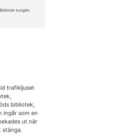
d trafikljuset
otek,
ds bibliotek,
en ingår som en
pekades ut när
 stänga.