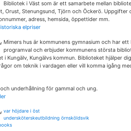
Bibliotek i Väst som är ett samarbete mellan bibliote
et, Orust, Stenungsund, Tjörn och Öckerö. Uppgifter o
fonnummer, adress, hemsida, öppettider mm.
istoriska elpriser
Mimers hus är kommunens gymnasium och har ett b
programval och erbjuder kommunens största biblio
et i Kungälv, Kungälvs kommun. Biblioteket hjälper di
ågor om teknik i vardagen eller vill komma igång med
 och underhållning för gammal och ung.
der
var höjdare i öst
undersköterskeutbildning örnsköldsvik
books