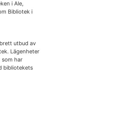
ken i Ale,
m Bibliotek i
rett utbud av
tek. Lägenheter
g som har
 bibliotekets