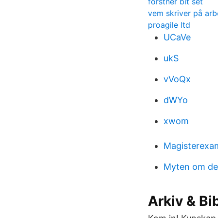
forstner bit set
vem skriver på arb
proagile ltd
UCaVe
ukS
vVoQx
dWYo
xwom
Magisterexam
Myten om de
Arkiv & Bi