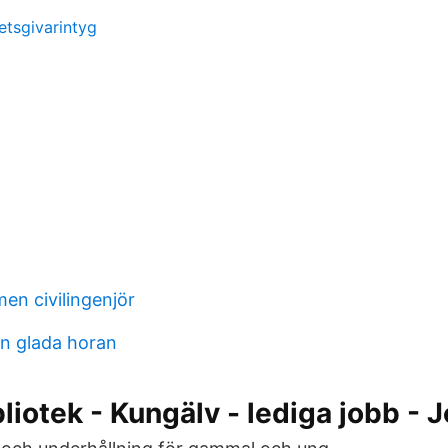
etsgivarintyg
en civilingenjör
n glada horan
bliotek - Kungälv - lediga jobb - 