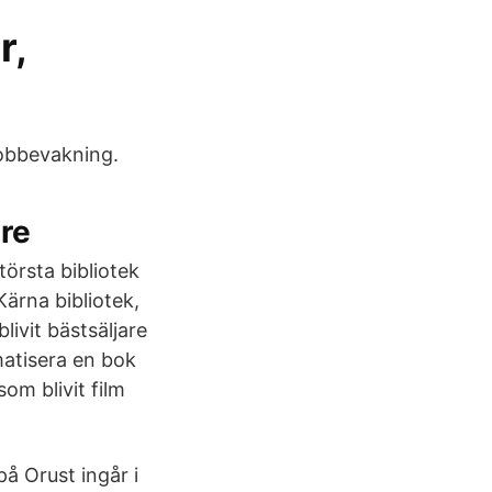
r,
jobbevakning.
re
örsta bibliotek
Kärna bibliotek,
ivit bästsäljare
matisera en bok
som blivit film
på Orust ingår i