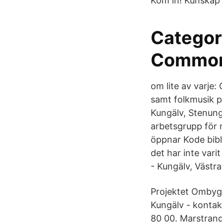
Kom in! Kunskap
Categor
Commo
om lite av varje:
samt folkmusik på
Kungälv, Stenun
arbetsgrupp för 
öppnar Kode bibl
det har inte var
- Kungälv, Västra 
Projektet Ombygg
Kungälv - konta
80 00. Marstrand