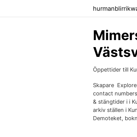
hurmanblirrik
Mimers
Västsv
Öppettider till K
Skapare Explore 
contact numbers,
& stängtider i i 
arkiv ställen i Ku
Demoteket, bokmä