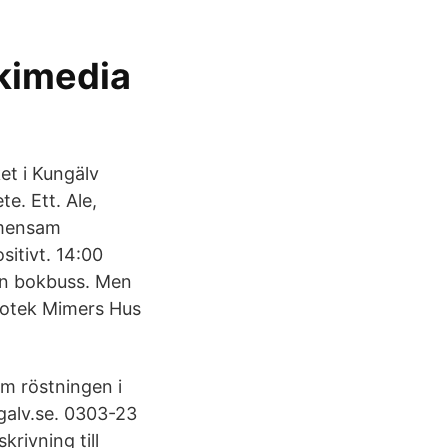
ikimedia
et i Kungälv
e. Ett. Ale,
emensam
itivt. 14:00
 en bokbuss. Men
liotek Mimers Hus
om röstningen i
galv.se. 0303-23
rivning till