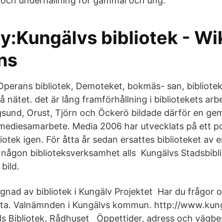
 och underhållning för gammal och ung.
y:Kungälvs bibliotek - W
ns
 Operans bibliotek, Demoteket, bokmäs- san, bibliotek
 nätet. det är lång framförhållning i bibliotekets arbet
gsund, Orust, Tjörn och Öckerö bildade därför en g
mediesamarbete. Media 2006 har utvecklats på ett pos
iotek igen. För åtta år sedan ersattes biblioteket av
it någon biblioteksverksamhet alls Kungälvs Stadsbib
bild.
nad av bibliotek i Kungälv Projektet Har du frågor 
kta. Valnämnden i Kungälvs kommun. http://www.kun
s Bibliotek. Rådhuset Öppettider, adress och vägbesk