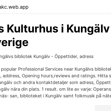
wakc.web.app
 Kulturhus i Kungälv
erige
ungälvs bibliotek Kungälv - Öppettider, adress
popular Professional Services near Kungälvs bibliote
 address, Opening hours,reviews and ratings. Hitta s
Kungälv och andra kontaktdetaljer som adress, Öppetti
ngälv nära din plats. 1 result. om lite av varje: Operans
s- san, biblioteket i Kungälv samt folkmusik på näte