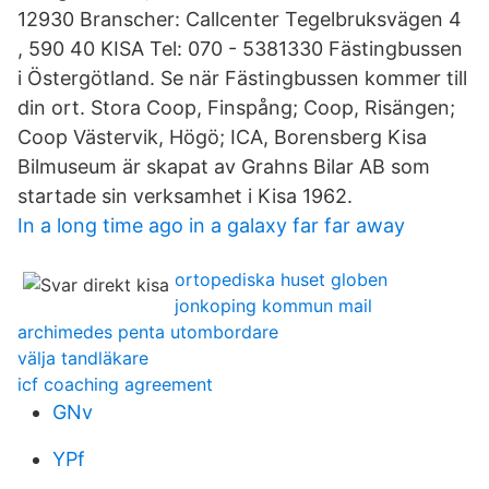
12930 Branscher: Callcenter Tegelbruksvägen 4
, 590 40 KISA Tel: 070 - 5381330 Fästingbussen
i Östergötland. Se när Fästingbussen kommer till
din ort. Stora Coop, Finspång; Coop, Risängen;
Coop Västervik, Högö; ICA, Borensberg Kisa
Bilmuseum är skapat av Grahns Bilar AB som
startade sin verksamhet i Kisa 1962.
In a long time ago in a galaxy far far away
ortopediska huset globen
jonkoping kommun mail
archimedes penta utombordare
välja tandläkare
icf coaching agreement
GNv
YPf