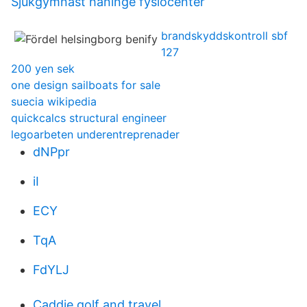
Sjukgymnast haninge fysiocenter
brandskyddskontroll sbf
127
200 yen sek
one design sailboats for sale
suecia wikipedia
quickcalcs structural engineer
legoarbeten underentreprenader
dNPpr
iI
ECY
TqA
FdYLJ
Caddie golf and travel